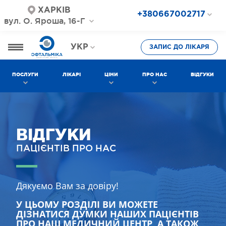
ХАРКІВ
+380667002717
вул. О. Яроша, 16-Г
+380687202717
+380577002717
УКР
ЗАПИС ДО ЛІКАРЯ
РОС
ПОСЛУГИ
ЛІКАРІ
ЦІНИ
ПРО НАС
ВІДГУКИ
ВІДГУКИ
ПАЦІЄНТІВ ПРО НАС
Дякуємо Вам за довіру!
У ЦЬОМУ РОЗДІЛІ ВИ МОЖЕТЕ
ДІЗНАТИСЯ ДУМКИ НАШИХ ПАЦІЄНТІВ
ПРО НАШ МЕДИЧНИЙ ЦЕНТР, А ТАКОЖ