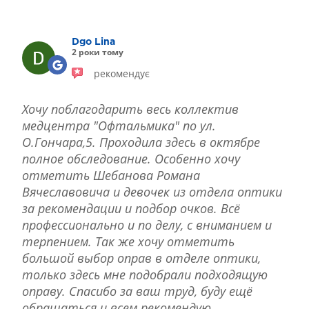
ЛІКУВАННЯ БЛЕФАРИТУ IPL
ЛІКУВАННЯ КЕРАТОКОНУСА
Dgo Lina
ІНТЕРНЕТ-МАГАЗИН ОПТИКИ
2 роки тому
ДИТЯЧА ОФТАЛЬМОЛОГІЯ
рекомендує
ЛІКУВАННЯ ЗАХВОРЮВАНЬ СІТКІВКИ
ЕСТЕТИЧНА ХІРУРГІЯ
Хочу поблагодарить весь коллектив
ТЕРАПІЯ
медцентра "Офтальмика" по ул.
О.Гончара,5. Проходила здесь в октябре
полное обследование. Особенно хочу
отметить Шебанова Романа
Вячеславовича и девочек из отдела оптики
за рекомендации и подбор очков. Всё
профессионально и по делу, с вниманием и
терпением. Так же хочу отметить
большой выбор оправ в отделе оптики,
только здесь мне подобрали подходящую
оправу. Спасибо за ваш труд, буду ещё
обращаться и всем рекомендую