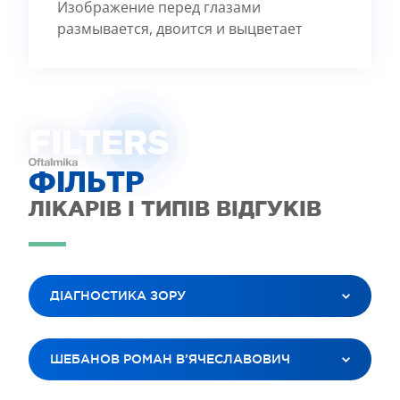
Изображение перед глазами
размывается, двоится и выцветает
FILTE
R
S
ФІЛЬТР
ЛІКАРІВ І ТИПІВ ВІДГУКІВ
ДІАГНОСТИКА ЗОРУ
ВСІ ПОСЛУГИ
ШЕБАНОВ РОМАН В’ЯЧЕСЛАВОВИЧ
ЛАЗЕРНА КОРЕКЦІЯ ЗОРУ
ЛІКУВАННЯ КАТАРАКТИ