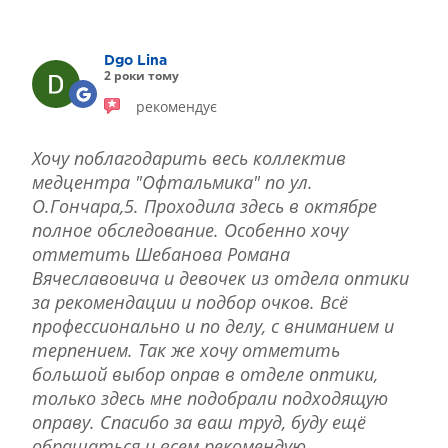
ЛІКУВАННЯ БЛЕФАРИТУ IPL
ЛІКУВАННЯ КЕРАТОКОНУСА
Dgo Lina
ІНТЕРНЕТ-МАГАЗИН ОПТИКИ
2 роки тому
ДИТЯЧА ОФТАЛЬМОЛОГІЯ
рекомендує
ЛІКУВАННЯ ЗАХВОРЮВАНЬ СІТКІВКИ
ЕСТЕТИЧНА ХІРУРГІЯ
Хочу поблагодарить весь коллектив
ТЕРАПІЯ
медцентра "Офтальмика" по ул.
О.Гончара,5. Проходила здесь в октябре
полное обследование. Особенно хочу
отметить Шебанова Романа
Вячеславовича и девочек из отдела оптики
за рекомендации и подбор очков. Всё
профессионально и по делу, с вниманием и
терпением. Так же хочу отметить
большой выбор оправ в отделе оптики,
только здесь мне подобрали подходящую
оправу. Спасибо за ваш труд, буду ещё
обращаться и всем рекомендую