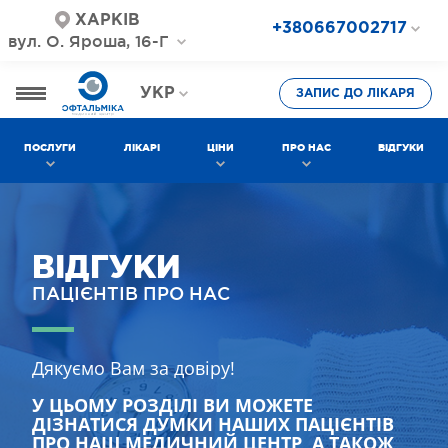
ХАРКІВ
+380667002717
вул. О. Яроша, 16-Г
+380687202717
+380577002717
УКР
ЗАПИС ДО ЛІКАРЯ
РОС
ПОСЛУГИ
ЛІКАРІ
ЦІНИ
ПРО НАС
ВІДГУКИ
ВІДГУКИ
ПАЦІЄНТІВ ПРО НАС
Дякуємо Вам за довіру!
У ЦЬОМУ РОЗДІЛІ ВИ МОЖЕТЕ
ДІЗНАТИСЯ ДУМКИ НАШИХ ПАЦІЄНТІВ
ПРО НАШ МЕДИЧНИЙ ЦЕНТР, А ТАКОЖ