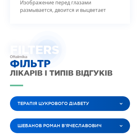
Изображение перед глазами
размывается, двоится и выцветает
FILTE
R
S
ФІЛЬТР
ЛІКАРІВ І ТИПІВ ВІДГУКІВ
ТЕРАПІЯ ЦУКРОВОГО ДІАБЕТУ
ВСІ ПОСЛУГИ
ШЕБАНОВ РОМАН В’ЯЧЕСЛАВОВИЧ
ЛАЗЕРНА КОРЕКЦІЯ ЗОРУ
ЛІКУВАННЯ КАТАРАКТИ