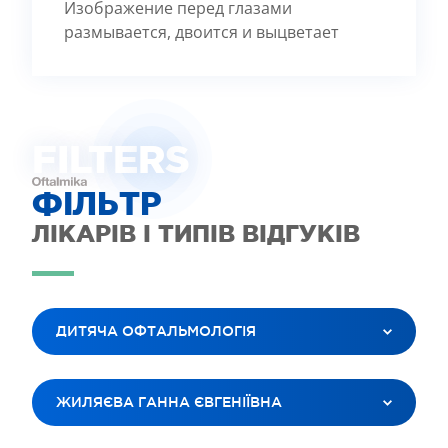
Изображение перед глазами
размывается, двоится и выцветает
FILTE
R
S
ФІЛЬТР
ЛІКАРІВ І ТИПІВ ВІДГУКІВ
ДИТЯЧА ОФТАЛЬМОЛОГІЯ
ВСІ ПОСЛУГИ
ЖИЛЯЄВА ГАННА ЄВГЕНІЇВНА
ЛАЗЕРНА КОРЕКЦІЯ ЗОРУ
ЛІКУВАННЯ КАТАРАКТИ