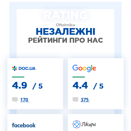
ЛІКУВАННЯ БЛЕФАРИТУ IPL
RATING
ЛІКУВАННЯ КЕРАТОКОНУСА
ІНТЕРНЕТ-МАГАЗИН ОПТИКИ
ДИТЯЧА ОФТАЛЬМОЛОГІЯ
НЕЗАЛЕЖНІ
ЛІКУВАННЯ ЗАХВОРЮВАНЬ СІТКІВКИ
РЕЙТИНГИ ПРО НАС
ЕСТЕТИЧНА ХІРУРГІЯ
ТЕРАПІЯ
4.9
4.4
/ 5
/ 5
170
375