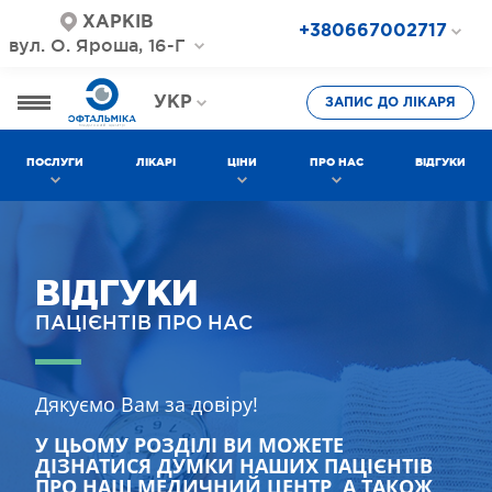
ХАРКІВ
+380667002717
вул. О. Яроша, 16-Г
+380687202717
+380577002717
УКР
ЗАПИС ДО ЛІКАРЯ
РОС
ПОСЛУГИ
ЛІКАРІ
ЦІНИ
ПРО НАС
ВІДГУКИ
ВІДГУКИ
ПАЦІЄНТІВ ПРО НАС
Дякуємо Вам за довіру!
У ЦЬОМУ РОЗДІЛІ ВИ МОЖЕТЕ
ДІЗНАТИСЯ ДУМКИ НАШИХ ПАЦІЄНТІВ
ПРО НАШ МЕДИЧНИЙ ЦЕНТР, А ТАКОЖ