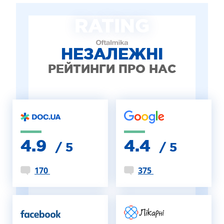
ЛІКУВАННЯ БЛЕФАРИТУ IPL
RATING
ЛІКУВАННЯ КЕРАТОКОНУСА
ІНТЕРНЕТ-МАГАЗИН ОПТИКИ
ДИТЯЧА ОФТАЛЬМОЛОГІЯ
НЕЗАЛЕЖНІ
ЛІКУВАННЯ ЗАХВОРЮВАНЬ СІТКІВКИ
РЕЙТИНГИ ПРО НАС
ЕСТЕТИЧНА ХІРУРГІЯ
ТЕРАПІЯ
4.9
4.4
/ 5
/ 5
170
375