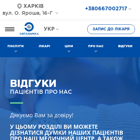
ХАРКІВ
+380667002717
вул. О. Яроша, 16-Г
+380687202717
+380577002717
УКР
ЗАПИС ДО ЛІКАРЯ
РОС
ПОСЛУГИ
ЛІКАРІ
ЦІНИ
ПРО НАС
ВІДГУКИ
ВІДГУКИ
ПАЦІЄНТІВ ПРО НАС
Дякуємо Вам за довіру!
У ЦЬОМУ РОЗДІЛІ ВИ МОЖЕТЕ
ДІЗНАТИСЯ ДУМКИ НАШИХ ПАЦІЄНТІВ
ПРО НАШ МЕДИЧНИЙ ЦЕНТР, А ТАКОЖ