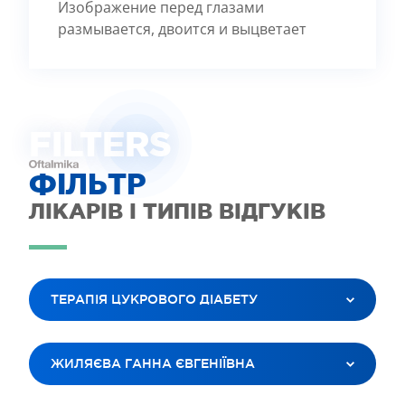
Изображение перед глазами
размывается, двоится и выцветает
FILTE
R
S
ФІЛЬТР
ЛІКАРІВ І ТИПІВ ВІДГУКІВ
ТЕРАПІЯ ЦУКРОВОГО ДІАБЕТУ
ВСІ ПОСЛУГИ
ЖИЛЯЄВА ГАННА ЄВГЕНІЇВНА
ЛАЗЕРНА КОРЕКЦІЯ ЗОРУ
ЛІКУВАННЯ КАТАРАКТИ