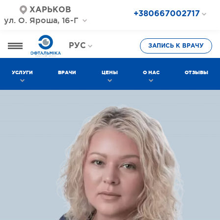
ХАРЬКОВ
+380667002717
ул. О. Яроша, 16-Г
+380687202717
+380577002717
РУС
ЗАПИСЬ К ВРАЧУ
УКР
УСЛУГИ
ВРАЧИ
ЦЕНЫ
О НАС
ОТЗЫВЫ