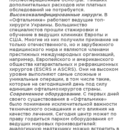
дополнительных расходов или платных
обследований не потребуется.
В
Высококвалифицированные хирурги.
«Офтальмике» работают ведущие топ-
хирурги Украины. Большинство
специалистов прошли стажировки и
обучение в ведущих клиниках Европы и
США. Многие из них получили признание не
только отечественного, но и зарубежного
медицинского мира и являются членами
престижных международных организаций,
например, Европейского и американского
общества катарактальных и рефракционных
хирургов (ESCRS и АSCRS). Они на высоком
уровне выполняют самые сложные и
уникальные операции, в том числе такие,
которые на сегодняшний день под силу
единицам офтальмохирургов страны.
. С первых дней
Современное оборудование
своего существования в «Офтальмике»
было понимание исключительной важности
технического оснащения и его влияния на
качество лечения. Сегодня центр может по
праву гордиться парком оборудования от
ведущих мировых производителей:
аналогичную медтехнику можно встретить в