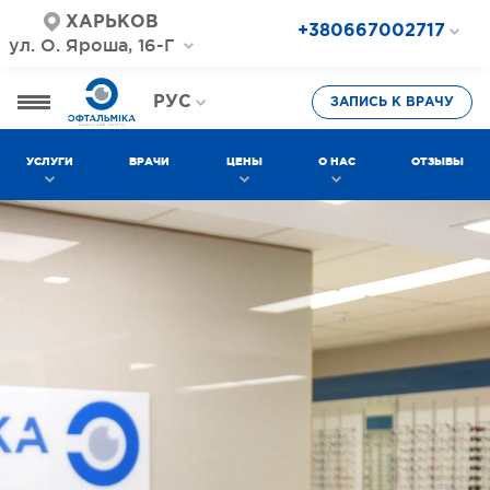
ХАРЬКОВ
+380667002717
ул. О. Яроша, 16-Г
+380687202717
+380577002717
РУС
ЗАПИСЬ К ВРАЧУ
УКР
УСЛУГИ
ВРАЧИ
ЦЕНЫ
О НАС
ОТЗЫВЫ