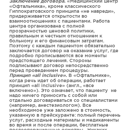
«Медицинский центр
Заключение договора.
«Офтальмика», кроме классического
Гиппократовского принципа «не навреди»,
придерживается открытости во
взаимоотношениях с пациентами. Работа
центра организована с полной
прозрачностью ценовой политики,
правильным и честным отношением к
больному и его финансовым затратам.
Поэтому с каждым пациентом обязательно
заключается договор на оказание услуг, где
подробно прописываются все моменты
предстоящего лечения. Стороны
подписывают договор непосредственно
перед проведением процедуры.
В «Офтальмике»,
Принцип «
all
inclusive».
когда речь идет об операции, работает
принцип «all inclusive» (англ., «все
включено»). Это означает, что пациенту не
надо ничего приносить с собой или
отдельно договариваться со специалистами
(например, анестезиологом). Все
необходимое уже заложено в стоимость,
указанную в прейскуранте: полный перечень
услуг, расходные материалы и медикаменты
во время и после операции, бесплатные
послеоперационные осмотры. Никаких