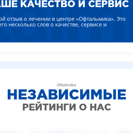
ШЕ КАЧЕСТВО И СЕРВИС
ВИДЕО (УСЛУГИ)
КИТИНА ЛИДИЯ АЛЕКСЕЕВНА
ЛЯЕВА АННА ЕВГЕНЬЕВНА
ой отзыв о лечении в центре «Офтальмика». Это
РЕМЕНКО ЛАРИСА ВАСИЛЬЕВНА
его несколько слов о качестве, сервисе и
ВТУН МИХАИЛ ИВАНОВИЧ
НЫШ АЛЛА ВИКТОРОВНА
ВАДСКАЯ НАТАЛЬЯ НИКОЛАЕВНА
НЕЗАВИСИМЫЕ
РЕЙТИНГИ О НАС