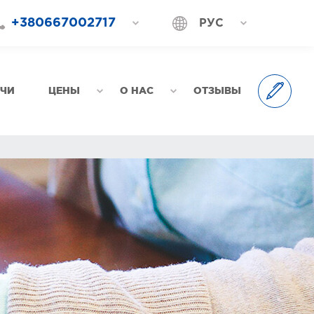
+380667002717
РУС
+380687202717
УКР
+380577002717
АЧИ
ЦЕНЫ
О НАС
ОТЗЫВЫ