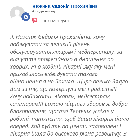
Нижник Євдокія Прохимівна
4 года назад
рекомендует
Я, Нижник Євдокія Прохимівна, хочу
подякувати за великий рівень
обслуговування лікарям і медперсоналу, за
відчуття професійного відношення до
хворих. Ні в жодній лікарні ,яку яку мені
приходилось відвідувати такого
відношення я не бачила. Щиро велике дякую
Вам за те, що повернули мені радість!!!
Хочу побажати: лікарям, медсестрам,
санітарам!!! Бажаю міцного здоров я, добра,
благополуччя, щастя! Творчих успіхів у
роботі, натхнення, щоб Ваша лікарня йшла
вперед. Хай будуть паціенти задоволені І
лікарня йшла до високого рівня розвитку. З