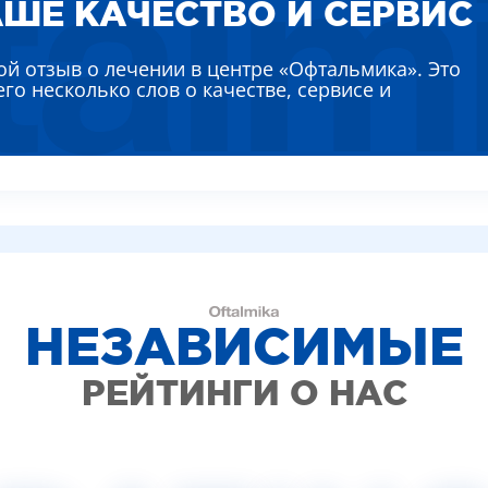
ШЕ КАЧЕСТВО И СЕРВИС
ВИДЕО (УСЛУГИ)
КИТИНА ЛИДИЯ АЛЕКСЕЕВНА
ЛЯЕВА АННА ЕВГЕНЬЕВНА
ой отзыв о лечении в центре «Офтальмика». Это
РЕМЕНКО ЛАРИСА ВАСИЛЬЕВНА
его несколько слов о качестве, сервисе и
ВТУН МИХАИЛ ИВАНОВИЧ
НЫШ АЛЛА ВИКТОРОВНА
ВАДСКАЯ НАТАЛЬЯ НИКОЛАЕВНА
НЕЗАВИСИМЫЕ
РЕЙТИНГИ О НАС