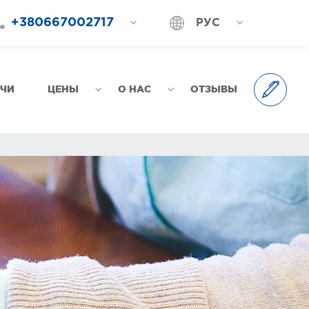
+380667002717
РУС
+380687202717
УКР
+380577002717
АЧИ
ЦЕНЫ
О НАС
ОТЗЫВЫ