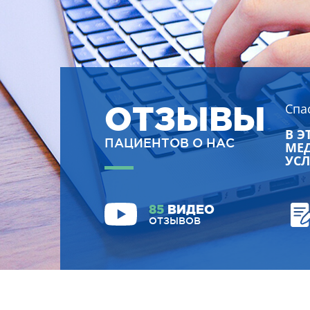
ОТЗЫВЫ
Спа
В Э
ПАЦИЕНТОВ О НАС
МЕД
УСЛ
85
ВИДЕО
ОТЗЫВОВ