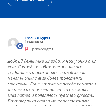
ОСТАВИТЬ ОТЗЫВ
ТЕРАПИЯ САХАРНОГО ДИАБЕТА
ЛЕЧЕНИЕ ГЛАУКОМЫ
РЕФРАКЦИОННАЯ ЗАМЕНА ХРУСТАЛИКА
ЛЕЧЕНИЕ БЛЕФАРИТА IPL
ЛЕЧЕНИЕ КЕРАТОКОНУСА
ИНТЕРНЕТ-МАГАЗИН ОПТИКИ
Евгения Буряк
ДЕТСКАЯ ОФТАЛЬМОЛОГИЯ
4 года назад
ЛЕЧЕНИЕ ЗАБОЛЕВАНИЙ СЕТЧАТКИ
рекомендует
ЭСТЕТИЧЕСКАЯ ХИРУРГИЯ
ТЕРАПИЯ
Добрый день! Мне 32 года. Я ношу очки с 12
лет. С каждым годом мое зрение все
ухудшалось и приходилось каждый год
менять очки с еще более толстыми
стеклами. Линзы тоже не всегда помогали.
Летом я их немогла носить из-за жары,
глаз потел и появлялось чувство сухости.
Поэтому очки стали моим постоянным