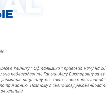
IAL
ЫЕ
дует
ился в клинику " Офтальмика " привозил маму на о
ельно поблагодарить Ганыш Аллу Викторовну за ее 
ормацию пациенту, без каких -либо навязываний вс
е по призванию. Поэтому я смело могу рекомендоват
нал клиники