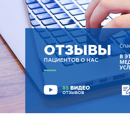
ОТЗЫВЫ
Спа
В Э
ПАЦИЕНТОВ О НАС
МЕД
УСЛ
85
ВИДЕО
ОТЗЫВОВ