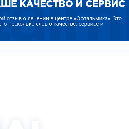
ШЕ КАЧЕСТВО И СЕРВИС
КИТИНА ЛИДИЯ АЛЕКСЕЕВНА
ВИДЕО (УСЛУГИ)
ЛЯЕВА АННА ЕВГЕНЬЕВНА
РЕМЕНКО ЛАРИСА ВАСИЛЬЕВНА
ой отзыв о лечении в центре «Офтальмика». Это
его несколько слов о качестве, сервисе и
ВТУН МИХАИЛ ИВАНОВИЧ
НЫШ АЛЛА ВИКТОРОВНА
ВАДСКАЯ НАТАЛЬЯ НИКОЛАЕВНА