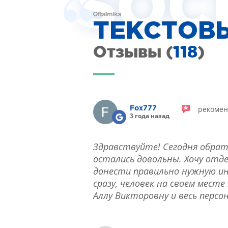
SOC
ЛЕЧЕНИЕ БЛЕФАРИТА IPL
ТЕКСТОВ
ЛЕЧЕНИЕ КЕРАТОКОНУСА
ИНТЕРНЕТ-МАГАЗИН ОПТИКИ
ДЕТСКАЯ ОФТАЛЬМОЛОГИЯ
Отзывы (
118
)
ЛЕЧЕНИЕ ЗАБОЛЕВАНИЙ СЕТЧАТКИ
ЭСТЕТИЧЕСКАЯ ХИРУРГИЯ
ТЕРАПИЯ
рекомен
Fox777
3 года назад
Здравствуйте! Сегодня обрат
остались довольны. Хочу отд
донести правильно нужную инф
сразу, человек на своем мест
Аллу Викторовну и весь персо