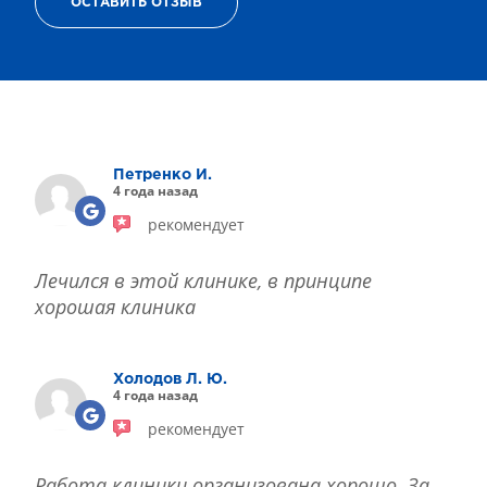
ОСТАВИТЬ ОТЗЫВ
ТЕРАПИЯ САХАРНОГО ДИАБЕТА
ЛЕЧЕНИЕ ГЛАУКОМЫ
РЕФРАКЦИОННАЯ ЗАМЕНА ХРУСТАЛИКА
ЛЕЧЕНИЕ БЛЕФАРИТА IPL
ЛЕЧЕНИЕ КЕРАТОКОНУСА
ИНТЕРНЕТ-МАГАЗИН ОПТИКИ
Петренко И.
ДЕТСКАЯ ОФТАЛЬМОЛОГИЯ
4 года назад
ЛЕЧЕНИЕ ЗАБОЛЕВАНИЙ СЕТЧАТКИ
рекомендует
ЭСТЕТИЧЕСКАЯ ХИРУРГИЯ
ТЕРАПИЯ
Лечился в этой клинике, в принципе
хорошая клиника
Холодов Л. Ю.
4 года назад
рекомендует
Работа клиники организована хорошо. За