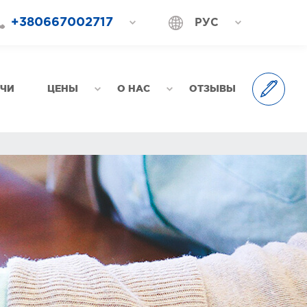
+380667002717
РУС
+380687202717
УКР
+380577002717
АЧИ
ЦЕНЫ
О НАС
ОТЗЫВЫ