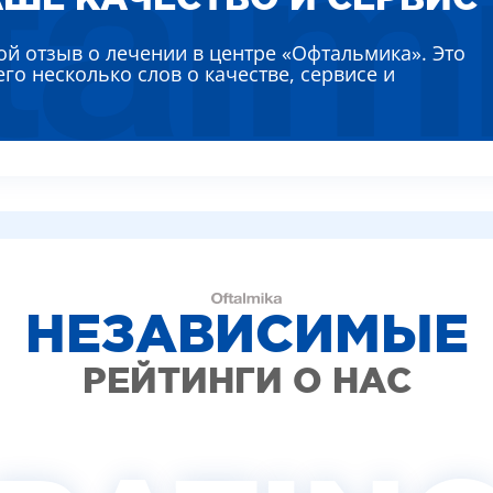
КИТИНА ЛИДИЯ АЛЕКСЕЕВНА
ВИДЕО (УСЛУГИ)
ЛЯЕВА АННА ЕВГЕНЬЕВНА
ой отзыв о лечении в центре «Офтальмика». Это
РЕМЕНКО ЛАРИСА ВАСИЛЬЕВНА
его несколько слов о качестве, сервисе и
ВТУН МИХАИЛ ИВАНОВИЧ
НЫШ АЛЛА ВИКТОРОВНА
ВАДСКАЯ НАТАЛЬЯ НИКОЛАЕВНА
НЕЗАВИСИМЫЕ
РЕЙТИНГИ О НАС