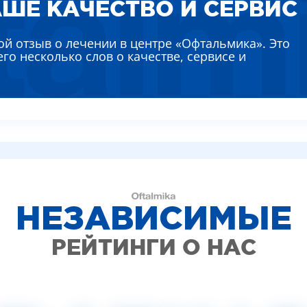
ШЕ КАЧЕСТВО И СЕРВИС
ВИДЕО (УСЛУГИ)
КИТИНА ЛИДИЯ АЛЕКСЕЕВНА
ЛЯЕВА АННА ЕВГЕНЬЕВНА
ой отзыв о лечении в центре «Офтальмика». Это
РЕМЕНКО ЛАРИСА ВАСИЛЬЕВНА
его несколько слов о качестве, сервисе и
ВТУН МИХАИЛ ИВАНОВИЧ
НЫШ АЛЛА ВИКТОРОВНА
ВАДСКАЯ НАТАЛЬЯ НИКОЛАЕВНА
НЕЗАВИСИМЫЕ
РЕЙТИНГИ О НАС