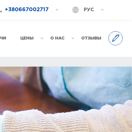
+380667002717
РУС
+380687202717
УКР
+380577002717
АЧИ
ЦЕНЫ
О НАС
ОТЗЫВЫ