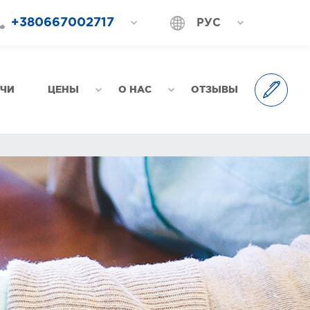
+380667002717
РУС
+380687202717
УКР
+380577002717
АЧИ
ЦЕНЫ
О НАС
ОТЗЫВЫ