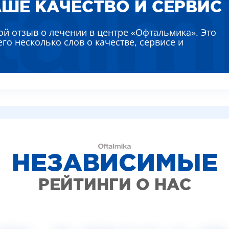
ШЕ КАЧЕСТВО И СЕРВИС
ВИДЕО (УСЛУГИ)
КИТИНА ЛИДИЯ АЛЕКСЕЕВНА
ЛЯЕВА АННА ЕВГЕНЬЕВНА
ой отзыв о лечении в центре «Офтальмика». Это
РЕМЕНКО ЛАРИСА ВАСИЛЬЕВНА
его несколько слов о качестве, сервисе и
ВТУН МИХАИЛ ИВАНОВИЧ
НЫШ АЛЛА ВИКТОРОВНА
ВАДСКАЯ НАТАЛЬЯ НИКОЛАЕВНА
НЕЗАВИСИМЫЕ
РЕЙТИНГИ О НАС