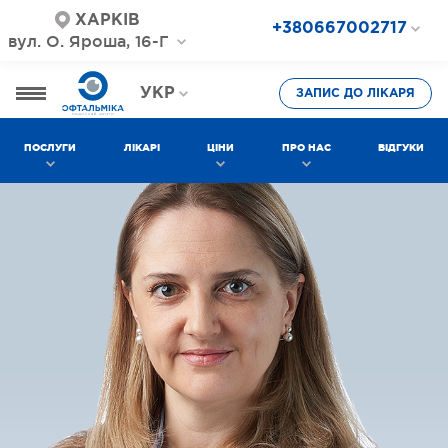
ХАРКІВ
+380667002717
вул. О. Яроша, 16-Г
+380687202717
+380577002717
УКР
ЗАПИС ДО ЛІКАРЯ
РОС
ПОСЛУГИ
ЛІКАРІ
ЦІНИ
ПРО НАС
ВІДГУКИ