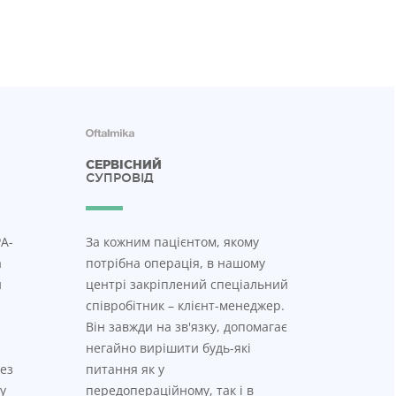
СЕРВІСНИЙ
СУПРОВІД
A-
За кожним пацієнтом, якому
а
потрібна операція, в нашому
и
центрі закріплений спеціальний
співробітник – клієнт-менеджер.
Він завжди на зв'язку, допомагає
негайно вирішити будь-які
ез
питання як у
у
передопераційному, так і в