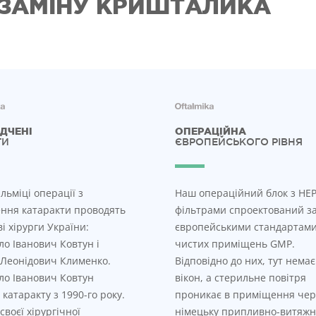
 ЗАМІНУ КРИШТАЛИКА
ДЧЕНІ
ОПЕРАЦІЙНА
ГИ
ЄВРОПЕЙСЬКОГО РІВНЯ
льміці операції з
Наш операційний блок з HEP
ння катаракти проводять
фільтрами спроектований з
ві хірурги України:
європейськими стандартам
о Іванович Ковтун і
чистих приміщень GMP.
Леонідович Клименко.
Відповідно до них, тут немає
о Іванович Ковтун
вікон, а стерильне повітря
 катаракту з 1990-го року.
проникає в приміщення чер
своєї хірургічної
німецьку припливно-витяжн