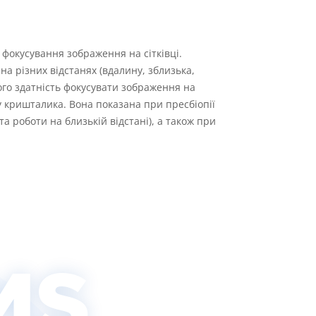
 фокусування зображення на сітківці.
а різних відстанях (вдалину, зблизька,
ого здатність фокусувати зображення на
ну кришталика. Вона показана при пресбіопії
а роботи на близькій відстані), а також при
MS