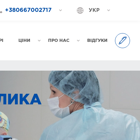
+380667002717
УКР
+380687202717
РОС
+380577002717
РІ
ЦІНИ
ПРО НАС
ВІДГУКИ
ЛИКА