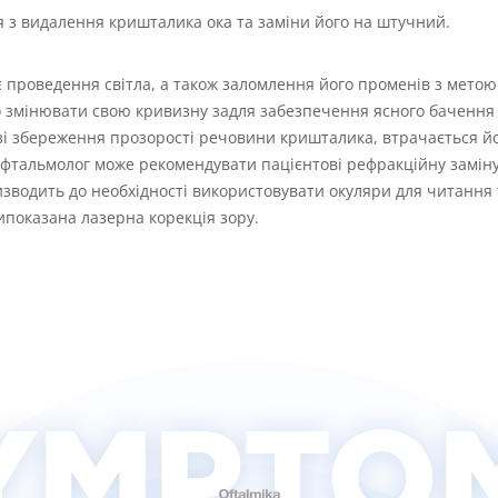
 з видалення кришталика ока та заміни його на штучний.
є проведення світла, а також заломлення його променів з метою
 змінювати свою кривизну задля забезпечення ясного бачення н
разі збереження прозорості речовини кришталика, втрачається й
ар-офтальмолог може рекомендувати пацієнтові рефракційну замі
зводить до необхідності використовувати окуляри для читання т
ипоказана лазерна корекція зору.
YMPTO