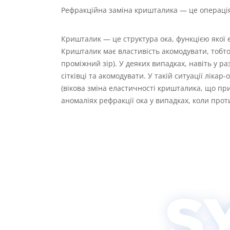
Рефракційна заміна кришталика — це операція
Кришталик — це структура ока, функцією якої 
Кришталик має властивість акомодувати, тобто
проміжний зір). У деяких випадках, навіть у 
сітківці та акомодувати. У такій ситуації лік
(вікова зміна еластичності кришталика, що при
аномаліях рефракції ока у випадках, коли прот
S