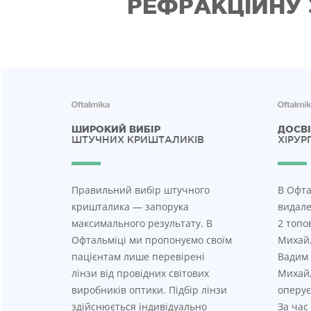
РЕФРАКЦІЙНУ
ШИРОКИЙ ВИБІР
ДОСВІ
ШТУЧНИХ КРИШТАЛИКІВ
ХІРУР
Правильний вибір штучного
В Офта
кришталика — запорука
видале
максимального результату. В
2 топо
Офтальміці ми пропонуємо своїм
Михайл
пацієнтам лише перевірені
Вадим 
лінзи від провідних світових
Михайл
виробників оптики. Підбір лінзи
оперує
здійснюється індивідуально
За час 