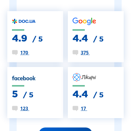
4.9
4.4
/ 5
/ 5
170
375
5
4.4
/ 5
/ 5
123
17