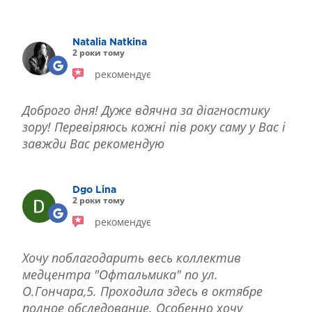
ЛІКУВАННЯ БЛЕФАРИТУ IPL
ЛІКУВАННЯ КЕРАТОКОНУСА
Natalia Natkina
ІНТЕРНЕТ-МАГАЗИН ОПТИКИ
2 роки тому
ДИТЯЧА ОФТАЛЬМОЛОГІЯ
рекомендує
ЛІКУВАННЯ ЗАХВОРЮВАНЬ СІТКІВКИ
ЕСТЕТИЧНА ХІРУРГІЯ
Доброго дня! Дуже вдячна за діагностику
ТЕРАПІЯ
зору! Перевіряюсь кожні пів року саму у Вас і
завжди Вас рекомендую
Dgo Lina
2 роки тому
рекомендує
Хочу поблагодарить весь коллектив
медцентра "Офтальмика" по ул.
О.Гончара,5. Проходила здесь в октябре
полное обследование. Особенно хочу