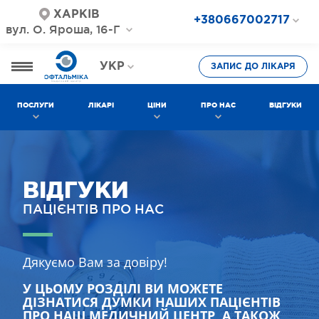
ХАРКІВ
+380667002717
вул. О. Яроша, 16-Г
+380687202717
+380577002717
УКР
ЗАПИС ДО ЛІКАРЯ
РОС
ПОСЛУГИ
ЛІКАРІ
ЦІНИ
ПРО НАС
ВІДГУКИ
ВІДГУКИ
ПАЦІЄНТІВ ПРО НАС
Дякуємо Вам за довіру!
У ЦЬОМУ РОЗДІЛІ ВИ МОЖЕТЕ
ДІЗНАТИСЯ ДУМКИ НАШИХ ПАЦІЄНТІВ
ПРО НАШ МЕДИЧНИЙ ЦЕНТР, А ТАКОЖ