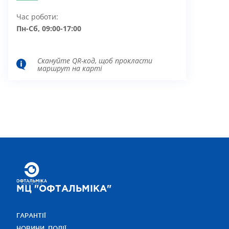
Час роботи:
Пн-Сб, 09:00-17:00
Скануйте QR-код, щоб прокласти
маршрут на карті
МЦ "ОФТАЛЬМІКА"
ГАРАНТІЇ
НОВИНИ, ПОДІЇ