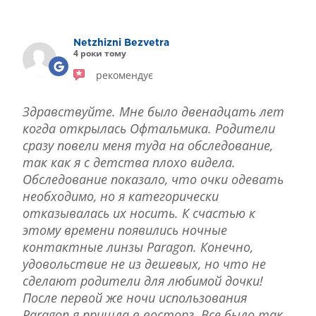
ЛІКУВАННЯ БЛЕФАРИТУ IPL
ЛІКУВАННЯ КЕРАТОКОНУСА
Netzhizni Bezvetra
ІНТЕРНЕТ-МАГАЗИН ОПТИКИ
4 роки тому
ДИТЯЧА ОФТАЛЬМОЛОГІЯ
рекомендує
ЛІКУВАННЯ ЗАХВОРЮВАНЬ СІТКІВКИ
ЕСТЕТИЧНА ХІРУРГІЯ
Здравствуйте. Мне было двенадцать лет
ТЕРАПІЯ
когда открылась Офтальмика. Родители
сразу повели меня туда на обследование,
так как я с детства плохо видела.
Обследование показало, что очки одевать
необходимо, но я категорически
отказывалась их носить. К счастью к
этому времени появились ночные
контактные линзы Paragon. Конечно,
удовольствие не из дешевых, но что не
сделают родители для любимой дочки!
После первой же ночи использования
Paragon я пришла в восторг. Все было так