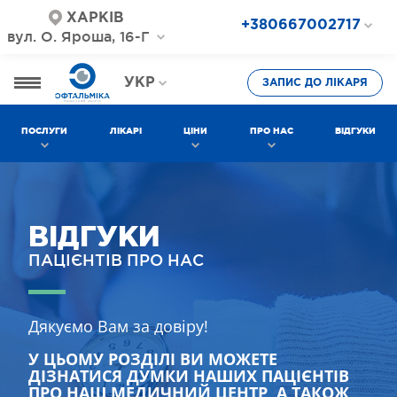
ХАРКІВ
+380667002717
вул. О. Яроша, 16-Г
+380687202717
+380577002717
УКР
ЗАПИС ДО ЛІКАРЯ
РОС
ПОСЛУГИ
ЛІКАРІ
ЦІНИ
ПРО НАС
ВІДГУКИ
ВІДГУКИ
ПАЦІЄНТІВ ПРО НАС
Дякуємо Вам за довіру!
У ЦЬОМУ РОЗДІЛІ ВИ МОЖЕТЕ
ДІЗНАТИСЯ ДУМКИ НАШИХ ПАЦІЄНТІВ
ПРО НАШ МЕДИЧНИЙ ЦЕНТР, А ТАКОЖ