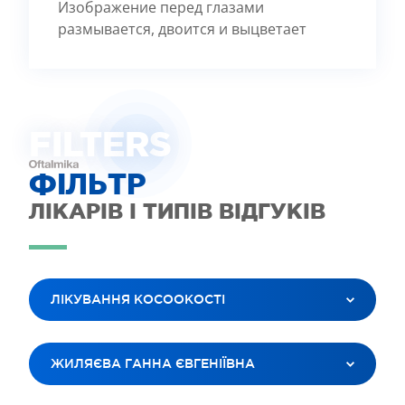
Изображение перед глазами
размывается, двоится и выцветает
FILTE
R
S
ФІЛЬТР
ЛІКАРІВ І ТИПІВ ВІДГУКІВ
ЛІКУВАННЯ КОСООКОСТІ
ВСІ ПОСЛУГИ
ЖИЛЯЄВА ГАННА ЄВГЕНІЇВНА
ЛАЗЕРНА КОРЕКЦІЯ ЗОРУ
ЛІКУВАННЯ КАТАРАКТИ