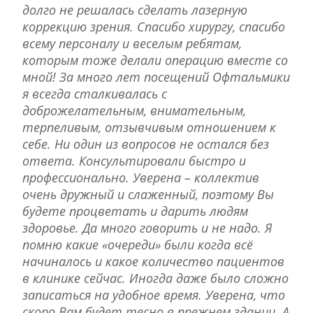
долго не решалась сделать лазерную
коррекцию зрения. Спасибо хирургу, спасибо
всему персоналу и веселым ребятам,
которым тоже делали операцию вместе со
мной! За много лет посещений Офтальмики
я всегда сталкивалась с
доброжелательным, внимательным,
терпеливым, отзывчивым отношением к
себе. Ни один из вопросов не остался без
ответа. Консультировали быстро и
профессионально. Уверена – коллектив
очень дружный и слаженный, поэтому Вы
будете процветать и дарить людям
здоровье. Да много говорить и не надо. Я
помню какие «очереди» были когда всё
начиналось и какое количество пациентов
в клинике сейчас. Иногда даже было сложно
записаться на удобное время. Уверена, что
скоро Вам будет тесно в прежнем здании. А