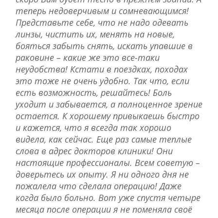
теперь недоверчивым и сомневающимся!
Представьте себе, что не надо одевать
линзы, чистить их, менять на новые,
бояться забыть снять, искать упавшие в
раковине – какие же это все-таки
неудобства! Кстати в поездках, походах
это тоже не очень удобно. Так что, если
есть возможность, решайтесь! Боль
уходит и забывается, а полноценное зрение
остается. К хорошему привыкаешь быстро
и кажется, что я всегда так хорошо
видела, как сейчас. Еще раз самые теплые
слова в адрес докторов клиники! Они
настоящие профессионалы. Всем советую –
доверьтесь их опыту. Я ни одного дня не
пожалела что сделала операцию! Даже
когда было больно. Вот уже спустя четыре
месяца после операции я не поменяла своё