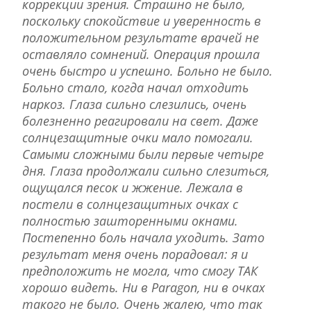
коррекции зрения. Страшно не было,
поскольку спокойствие и уверенность в
положительном результате врачей не
оставляло сомнений. Операция прошла
очень быстро и успешно. Больно не было.
Больно стало, когда начал отходить
наркоз. Глаза сильно слезились, очень
болезненно реагировали на свет. Даже
солнцезащитные очки мало помогали.
Самыми сложными были первые четыре
дня. Глаза продолжали сильно слезиться,
ощущался песок и жжение. Лежала в
постели в солнцезащитных очках с
полностью зашторенными окнами.
Постепенно боль начала уходить. Зато
результат меня очень порадовал: я и
предположить не могла, что смогу ТАК
хорошо видеть. Ни в Paragon, ни в очках
такого не было. Очень жалею, что так