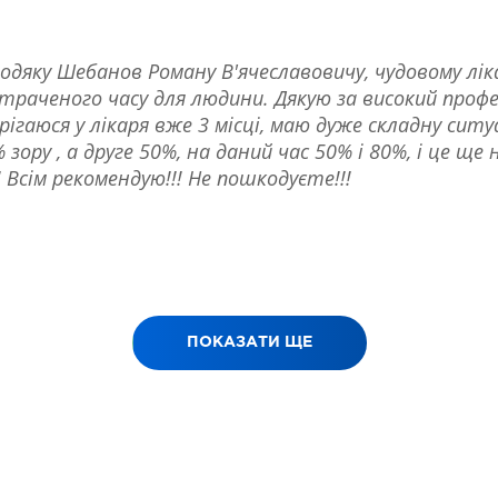
подяку Шебанов Роману В'ячеславовичу, чудовому лі
итраченого часу для людини. Дякую за високий профе
ігаюся у лікаря вже 3 місці, маю дуже складну сит
ору , а друге 50%, на даний час 50% і 80%, і це ще 
 Всім рекомендую!!! Не пошкодуєте!!!
ПОКАЗАТИ ЩЕ