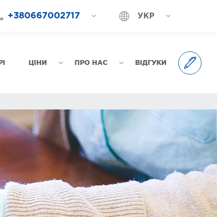
+380667002717
УКР
+380687202717
РОС
+380577002717
РІ
ЦІНИ
ПРО НАС
ВІДГУКИ