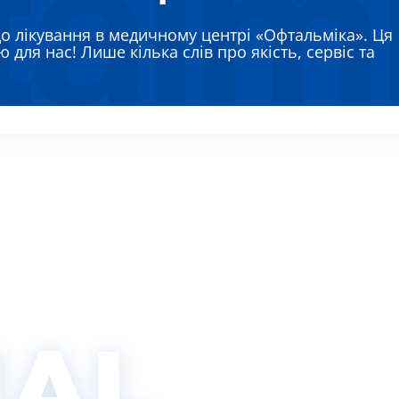
ЯЄВА ГАННА ЄВГЕНІЇВНА
до лікування в медичному центрі «Офтальміка». Ця
РЕМЕНКО ЛАРИСА ВАСИЛІВНА
 для нас! Лише кілька слів про якість, сервіс та
ВТУН МИХАЙЛО ІВАНОВИЧ
ИШ АЛЛА ВІКТОРІВНА
АДСЬКА НАТАЛІЯ МИКОЛАЇВНА
IAL