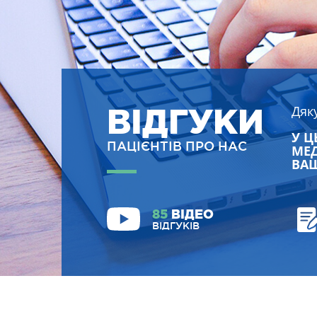
ВІДГУКИ
Дяк
У Ц
ПАЦІЄНТІВ ПРО НАС
МЕД
ВАШ
85
ВІДЕО
ВІДГУКІВ