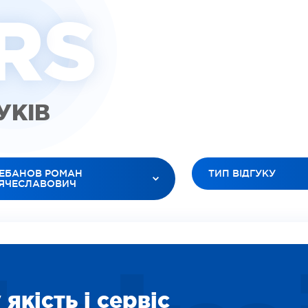
R
S
ГУКІВ
ЕБАНОВ РОМАН
ТИП ВІДГУКУ
’ЯЧЕСЛАВОВИЧ
УСІ ТИПИ
 ЛІКАРІ
ВІДЕО (ПАЦІЕНТИ)
ЮК ЛЕСЯ АНАТОЛІЇВНА
ВІДЕО (ЛІКАРІ)
БАНОВ РОМАН В’ЯЧЕСЛАВОВИЧ
ЗОБРАЖЕННЯ
ІЛЕЦЬ ОКСАНА ІГОРЕВНА
СОЦІАЛЬНІ
ДАРЯН ВАРТУІ ВААГНІВНА
якість і сервіс
ВІДЕО (ПОСЛУГИ)
ІТІНА ЛІДІЯ ОЛЕКСІЇВНА