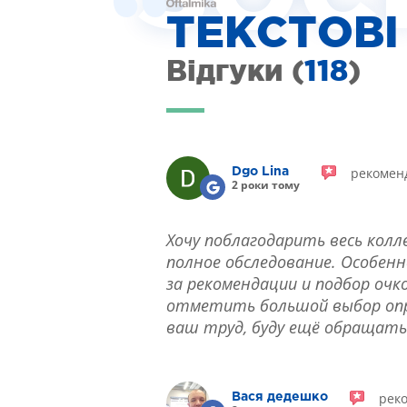
ІНТЕРНЕТ-МАГАЗИН ОПТИКИ
ТЕКСТОВІ
ДИТЯЧА ОФТАЛЬМОЛОГІЯ
ЛІКУВАННЯ ЗАХВОРЮВАНЬ СІТКІВКИ
Відгуки (
118
)
ЕСТЕТИЧНА ХІРУРГІЯ
ТЕРАПІЯ
рекомен
Dgo Lina
2 роки тому
Хочу поблагодарить весь колл
полное обследование. Особен
за рекомендации и подбор очко
отметить большой выбор опра
ваш труд, буду ещё обращать
рек
Вася дедешко