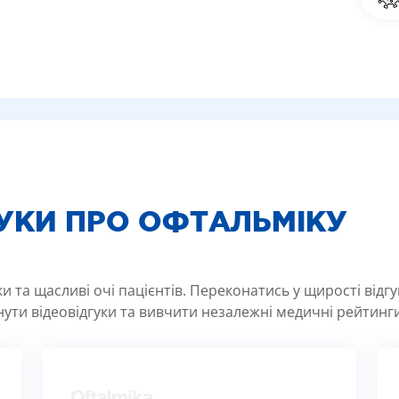
ГУКИ ПРО ОФТАЛЬМІКУ
 та щасливі очі пацієнтів. Переконатись у щирості відг
ути відеовідгуки та вивчити незалежні медичні рейтинги