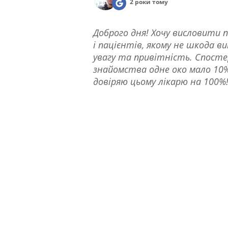
2 роки тому
Доброго дня! Хочу висловити 
і пацієнтів, якому не шкода в
увагу та привітність. Спостер
знайомства одне око мало 10% з
довіряю цьому лікарю на 100%!