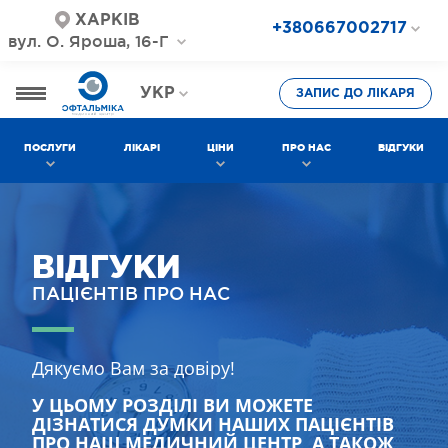
ХАРКІВ
+380667002717
вул. О. Яроша, 16-Г
+380687202717
+380577002717
УКР
ЗАПИС ДО ЛІКАРЯ
РОС
ПОСЛУГИ
ЛІКАРІ
ЦІНИ
ПРО НАС
ВІДГУКИ
ВІДГУКИ
ПАЦІЄНТІВ ПРО НАС
Дякуємо Вам за довіру!
У ЦЬОМУ РОЗДІЛІ ВИ МОЖЕТЕ
ДІЗНАТИСЯ ДУМКИ НАШИХ ПАЦІЄНТІВ
ПРО НАШ МЕДИЧНИЙ ЦЕНТР, А ТАКОЖ