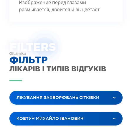
Изображение перед глазами
размывается, двоится и выцветает
FILTE
R
S
ФІЛЬТР
ЛІКАРІВ І ТИПІВ ВІДГУКІВ
ЛІКУВАННЯ ЗАХВОРЮВАНЬ СІТКІВКИ
ВСІ ПОСЛУГИ
КОВТУН МИХАЙЛО ІВАНОВИЧ
ЛАЗЕРНА КОРЕКЦІЯ ЗОРУ
ЛІКУВАННЯ КАТАРАКТИ