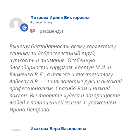
ЛІКУВАННЯ БЛЕФАРИТУ IPL
ЛІКУВАННЯ КЕРАТОКОНУСА
Петрова Ирина Викторовна
ІНТЕРНЕТ-МАГАЗИН ОПТИКИ
4 роки тому
ДИТЯЧА ОФТАЛЬМОЛОГІЯ
рекомендує
ЛІКУВАННЯ ЗАХВОРЮВАНЬ СІТКІВКИ
ЕСТЕТИЧНА ХІРУРГІЯ
Выношу благодарность всему коллективу
ТЕРАПІЯ
клиники за добросовестный труд,
чуткость и внимание. Особенную
благодарность хирургам: Ковтун М.И. и
Клименко В.Л., а так же и анестезиологу
Авдееву А.В. — за их золотые руки и высокий
профессионализм. Спасибо Вам и низкий
поклон. Вы творите чудеса и возвращаете
людей к полноценной жизни. С уважением
Ирина Петрова.
Исакова Вера Васильевна