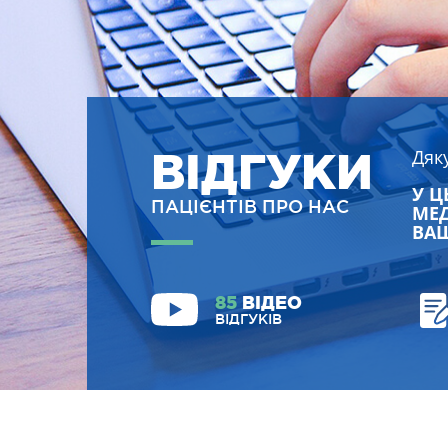
ВІДГУКИ
Дяк
У Ц
ПАЦІЄНТІВ ПРО НАС
МЕД
ВАШ
85
ВІДЕО
ВІДГУКІВ