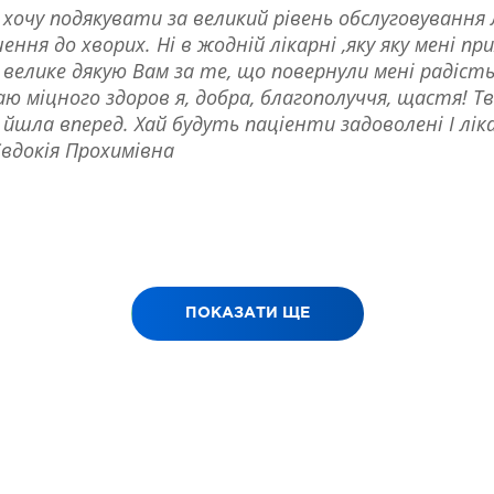
 хочу подякувати за великий рівень обслуговування л
ння до хворих. Ні в жодній лікарні ,яку яку мені п
велике дякую Вам за те, що повернули мені радість!
ю міцного здоров я, добра, благополуччя, щастя! Тво
йшла вперед. Хай будуть паціенти задоволені І лік
вдокія Прохимівна
ПОКАЗАТИ ЩЕ