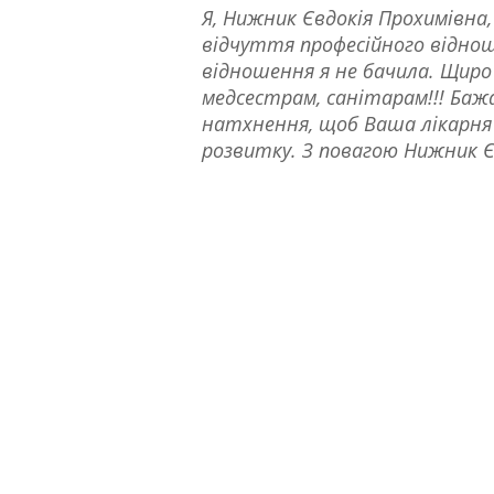
Я, Нижник Євдокія Прохимівна,
відчуття професійного відноше
відношення я не бачила. Щиро 
медсестрам, санітарам!!! Бажа
натхнення, щоб Ваша лікарня 
розвитку. З повагою Нижник Є