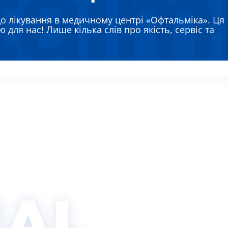
ЯЄВА ГАННА ЄВГЕНІЇВНА
до лікування в медичному центрі «Офтальміка». Ця
РЕМЕНКО ЛАРИСА ВАСИЛІВНА
 для нас! Лише кілька слів про якість, сервіс та
ВТУН МИХАЙЛО ІВАНОВИЧ
ИШ АЛЛА ВІКТОРІВНА
АДСЬКА НАТАЛІЯ МИКОЛАЇВНА
IAL