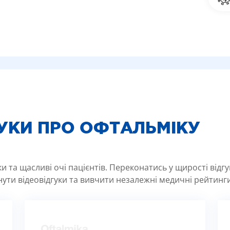
ГУКИ ПРО ОФТАЛЬМІКУ
 та щасливі очі пацієнтів. Переконатись у щирості відг
ути відеовідгуки та вивчити незалежні медичні рейтинги