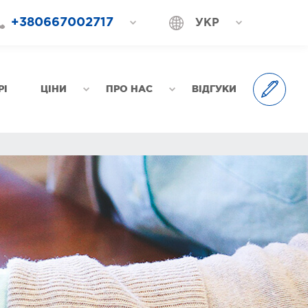
+380667002717
УКР
+380687202717
РОС
+380577002717
РІ
ЦІНИ
ПРО НАС
ВІДГУКИ