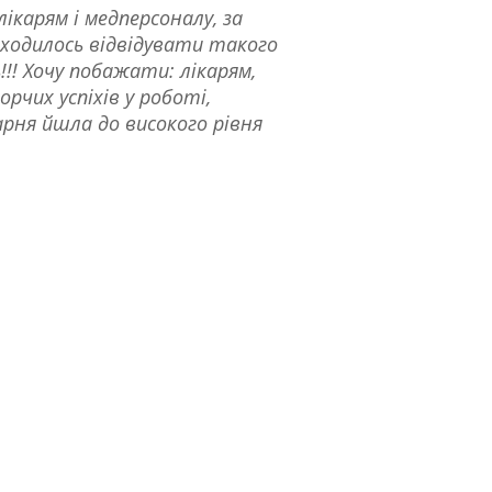
ікарям і медперсоналу, за
риходилось відвідувати такого
!! Хочу побажати: лікарям,
рчих успіхів у роботі,
арня йшла до високого рівня