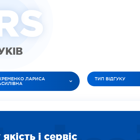
R
S
ГУКІВ
ХРЕМЕНКО ЛАРИСА
ТИП ВІДГУКУ
АСИЛІВНА
УСІ ТИПИ
 ЛІКАРІ
ВІДЕО (ПАЦІЕНТИ)
ЮК ЛЕСЯ АНАТОЛІЇВНА
ВІДЕО (ЛІКАРІ)
БАНОВ РОМАН В’ЯЧЕСЛАВОВИЧ
ЗОБРАЖЕННЯ
ІЛЕЦЬ ОКСАНА ІГОРЕВНА
СОЦІАЛЬНІ
ДАРЯН ВАРТУІ ВААГНІВНА
якість і сервіс
ВІДЕО (ПОСЛУГИ)
ІТІНА ЛІДІЯ ОЛЕКСІЇВНА