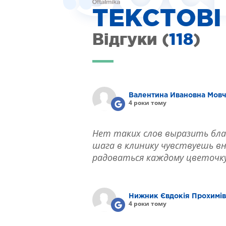
ІНТЕРНЕТ-МАГАЗИН ОПТИКИ
ТЕКСТОВІ
ДИТЯЧА ОФТАЛЬМОЛОГІЯ
ЛІКУВАННЯ ЗАХВОРЮВАНЬ СІТКІВКИ
Відгуки (
118
)
ЕСТЕТИЧНА ХІРУРГІЯ
ТЕРАПІЯ
Валентина Ивановна Мов
4 роки тому
Нет таких слов выразить бла
шага в клинику чувствуешь вн
радоваться каждому цветочку,
Нижник Євдокія Прохимі
4 роки тому