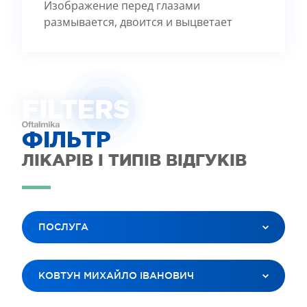
Изображение перед глазами
размывается, двоится и выцветает
FILTE
R
S
ФІЛЬТР
ЛІКАРІВ І ТИПІВ ВІДГУКІВ
ПОСЛУГА
ВСІ ПОСЛУГИ
КОВТУН МИХАЙЛО ІВАНОВИЧ
ЛАЗЕРНА КОРЕКЦІЯ ЗОРУ
ЛІКУВАННЯ КАТАРАКТИ