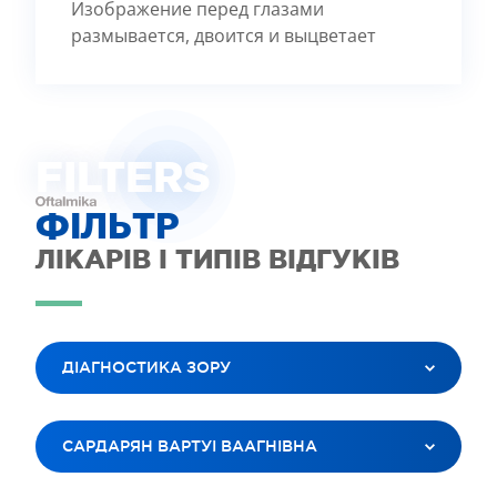
Изображение перед глазами
размывается, двоится и выцветает
FILTE
R
S
ФІЛЬТР
ЛІКАРІВ І ТИПІВ ВІДГУКІВ
ДІАГНОСТИКА ЗОРУ
ВСІ ПОСЛУГИ
САРДАРЯН ВАРТУІ ВААГНІВНА
ЛАЗЕРНА КОРЕКЦІЯ ЗОРУ
ЛІКУВАННЯ КАТАРАКТИ