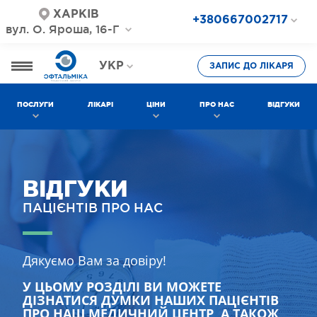
ХАРКІВ
+380667002717
вул. О. Яроша, 16-Г
+380687202717
+380577002717
УКР
ЗАПИС ДО ЛІКАРЯ
РОС
ПОСЛУГИ
ЛІКАРІ
ЦІНИ
ПРО НАС
ВІДГУКИ
ВІДГУКИ
ПАЦІЄНТІВ ПРО НАС
Дякуємо Вам за довіру!
У ЦЬОМУ РОЗДІЛІ ВИ МОЖЕТЕ
ДІЗНАТИСЯ ДУМКИ НАШИХ ПАЦІЄНТІВ
ПРО НАШ МЕДИЧНИЙ ЦЕНТР, А ТАКОЖ