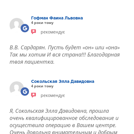
ЛІКУВАННЯ БЛЕФАРИТУ IPL
ЛІКУВАННЯ КЕРАТОКОНУСА
Гофман Фаина Львовна
ІНТЕРНЕТ-МАГАЗИН ОПТИКИ
4 роки тому
ДИТЯЧА ОФТАЛЬМОЛОГІЯ
рекомендує
ЛІКУВАННЯ ЗАХВОРЮВАНЬ СІТКІВКИ
ЕСТЕТИЧНА ХІРУРГІЯ
В.В. Сардарян. Пусть будет «он» или «она»
ТЕРАПІЯ
Так мы хотим И вся страна!!! Благодарная
твоя пациентка.
Сокольская Элла Давидовна
4 роки тому
рекомендує
Я, Сокольская Элла Давидовна, прошла
очень квалифицированное обследование и
осуществила операцию в Вашем центре.
Очень довольна внимательным и добрым