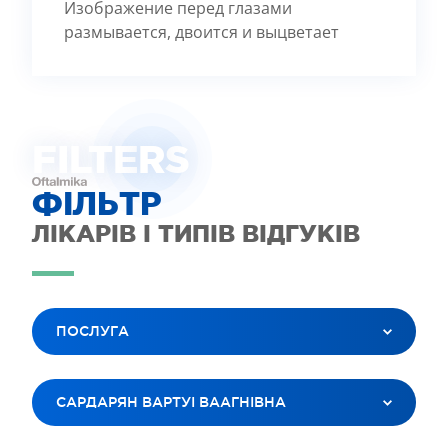
Изображение перед глазами
размывается, двоится и выцветает
FILTE
R
S
ФІЛЬТР
ЛІКАРІВ І ТИПІВ ВІДГУКІВ
ПОСЛУГА
ВСІ ПОСЛУГИ
САРДАРЯН ВАРТУІ ВААГНІВНА
ЛАЗЕРНА КОРЕКЦІЯ ЗОРУ
ЛІКУВАННЯ КАТАРАКТИ