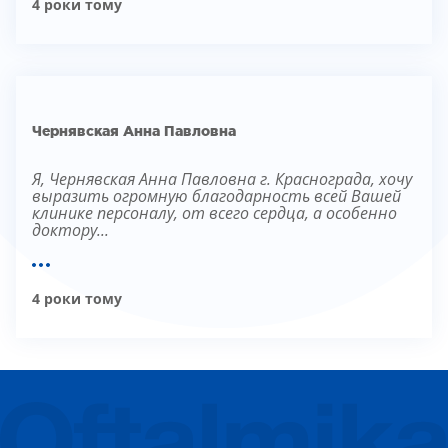
4 роки тому
ЛІКУВАННЯ БЛЕФАРИТУ IPL
ЛІКУВАННЯ КЕРАТОКОНУСА
ІНТЕРНЕТ-МАГАЗИН ОПТИКИ
ДИТЯЧА ОФТАЛЬМОЛОГІЯ
ЛІКУВАННЯ ЗАХВОРЮВАНЬ СІТКІВКИ
Чернявская Анна Павловна
ЕСТЕТИЧНА ХІРУРГІЯ
ТЕРАПІЯ
Я, Чернявская Анна Павловна г. Краснограда, хочу
выразить огромную благодарность всей Вашей
клинике персоналу, от всего сердца, а особенно
доктору...
4 роки тому