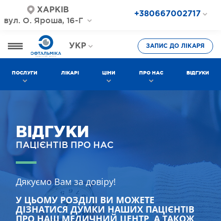
ХАРКІВ
+380667002717
вул. О. Яроша, 16-Г
+380687202717
+380577002717
УКР
ЗАПИС ДО ЛІКАРЯ
РОС
ПОСЛУГИ
ЛІКАРІ
ЦІНИ
ПРО НАС
ВІДГУКИ
ВІДГУКИ
ПАЦІЄНТІВ ПРО НАС
Дякуємо Вам за довіру!
У ЦЬОМУ РОЗДІЛІ ВИ МОЖЕТЕ
ДІЗНАТИСЯ ДУМКИ НАШИХ ПАЦІЄНТІВ
ПРО НАШ МЕДИЧНИЙ ЦЕНТР, А ТАКОЖ