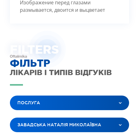
Изображение перед глазами
размывается, двоится и выцветает
FILTE
R
S
ФІЛЬТР
ЛІКАРІВ І ТИПІВ ВІДГУКІВ
ПОСЛУГА
ВСІ ПОСЛУГИ
ЗАВАДСЬКА НАТАЛІЯ МИКОЛАЇВНА
ЛАЗЕРНА КОРЕКЦІЯ ЗОРУ
ЛІКУВАННЯ КАТАРАКТИ