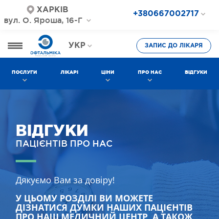
ХАРКІВ
+380667002717
вул. О. Яроша, 16-Г
+380687202717
+380577002717
УКР
ЗАПИС ДО ЛІКАРЯ
РОС
ПОСЛУГИ
ЛІКАРІ
ЦІНИ
ПРО НАС
ВІДГУКИ
ВІДГУКИ
ПАЦІЄНТІВ ПРО НАС
Дякуємо Вам за довіру!
У ЦЬОМУ РОЗДІЛІ ВИ МОЖЕТЕ
ДІЗНАТИСЯ ДУМКИ НАШИХ ПАЦІЄНТІВ
ПРО НАШ МЕДИЧНИЙ ЦЕНТР, А ТАКОЖ