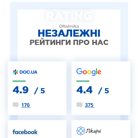
ЛІКУВАННЯ БЛЕФАРИТУ IPL
RATING
ЛІКУВАННЯ КЕРАТОКОНУСА
ІНТЕРНЕТ-МАГАЗИН ОПТИКИ
ДИТЯЧА ОФТАЛЬМОЛОГІЯ
НЕЗАЛЕЖНІ
ЛІКУВАННЯ ЗАХВОРЮВАНЬ СІТКІВКИ
РЕЙТИНГИ ПРО НАС
ЕСТЕТИЧНА ХІРУРГІЯ
ТЕРАПІЯ
4.9
4.4
/ 5
/ 5
170
375