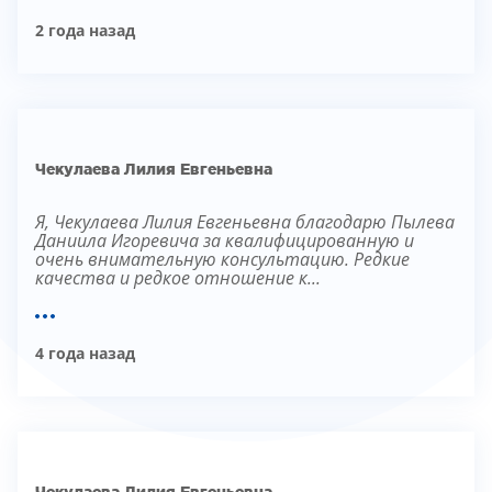
ТЕРАПИЯ САХАРНОГО ДИАБЕТА
2 года назад
ЛЕЧЕНИЕ ГЛАУКОМЫ
РЕФРАКЦИОННАЯ ЗАМЕНА ХРУСТАЛИКА
ЛЕЧЕНИЕ БЛЕФАРИТА IPL
ЛЕЧЕНИЕ КЕРАТОКОНУСА
ИНТЕРНЕТ-МАГАЗИН ОПТИКИ
Чекулаева Лилия Евгеньевна
ДЕТСКАЯ ОФТАЛЬМОЛОГИЯ
ЛЕЧЕНИЕ ЗАБОЛЕВАНИЙ СЕТЧАТКИ
Я, Чекулаева Лилия Евгеньевна благодарю Пылева
Даниила Игоревича за квалифицированную и
ЭСТЕТИЧЕСКАЯ ХИРУРГИЯ
очень внимательную консультацию. Редкие
ТЕРАПИЯ
качества и редкое отношение к...
4 года назад