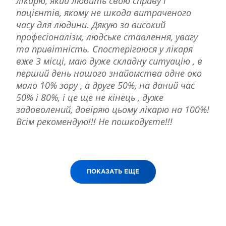
лікарю, який любить свою справу і
пацієнтів, якому не шкода витраченого
часу для людини. Дякую за високий
професіоналізм, людське ставлення, увагу
та привітність. Спостерігаюся у лікаря
вже 3 місці, маю дуже складну ситуацію , в
перший день нашого знайомства одне око
мало 10% зору , а друге 50%, на даний час
50% і 80%, і це ще не кінець , дуже
задоволений, довіряю цьому лікарю на 100%!
Всім рекомендую!!! Не пошкодуєте!!!
ПОКАЗАТЬ ЕЩЕ