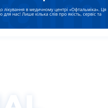
ЯЄВА ГАННА ЄВГЕНІЇВНА
РЕМЕНКО ЛАРИСА ВАСИЛІВНА
до лікування в медичному центрі «Офтальміка». Ця
 для нас! Лише кілька слів про якість, сервіс та
ВТУН МИХАЙЛО ІВАНОВИЧ
ИШ АЛЛА ВІКТОРІВНА
АДСЬКА НАТАЛІЯ МИКОЛАЇВНА
IAL