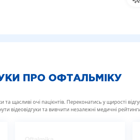
ГУКИ ПРО ОФТАЛЬМІКУ
 та щасливі очі пацієнтів. Переконатись у щирості відг
ути відеовідгуки та вивчити незалежні медичні рейтинги