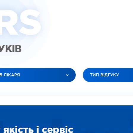
R
S
ГУКІВ
Б ЛІКАРЯ
ТИП ВІДГУКУ
 ЛІКАРІ
УСІ ТИПИ
ЮК ЛЕСЯ АНАТОЛІЇВНА
ВІДЕО (ПАЦІЕНТИ)
БАНОВ РОМАН В’ЯЧЕСЛАВОВИЧ
ВІДЕО (ЛІКАРІ)
ІЛЕЦЬ ОКСАНА ІГОРЕВНА
ЗОБРАЖЕННЯ
ДАРЯН ВАРТУІ ВААГНІВНА
СОЦІАЛЬНІ
якість і сервіс
ІТІНА ЛІДІЯ ОЛЕКСІЇВНА
ВІДЕО (ПОСЛУГИ)