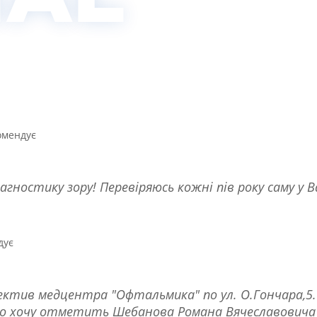
омендує
іагностику зору! Перевіряюсь кожні пів року саму у 
дує
ектив медцентра "Офтальмика" по ул. О.Гончара,5.
но хочу отметить Шебанова Романа Вячеславовича 