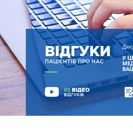
ВІДГУКИ
Дяк
У Ц
ПАЦІЄНТІВ ПРО НАС
МЕД
ВАШ
85
ВІДЕО
ВІДГУКІВ