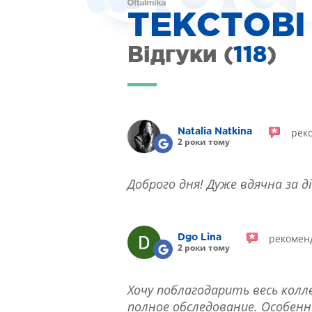
ТЕКСТОВІ
ІНТЕРНЕТ-МАГАЗИН ОПТИКИ
ДИТЯЧА ОФТАЛЬМОЛОГІЯ
Відгуки (
118
)
ЛІКУВАННЯ ЗАХВОРЮВАНЬ СІТКІВКИ
ЕСТЕТИЧНА ХІРУРГІЯ
ТЕРАПІЯ
рек
Natalia Natkina
2 роки тому
Доброго дня! Дуже вдячна за д
рекомен
Dgo Lina
2 роки тому
Хочу поблагодарить весь колл
полное обследование. Особен