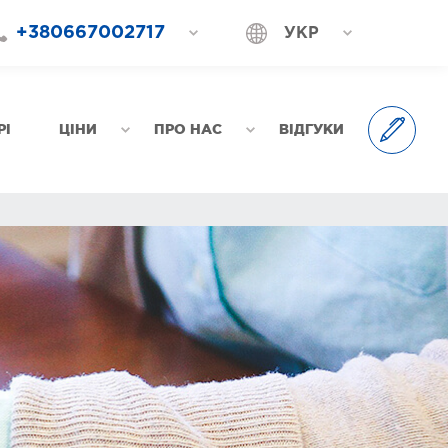
+380667002717
УКР
+380687202717
РОС
+380577002717
РІ
ЦІНИ
ПРО НАС
ВІДГУКИ